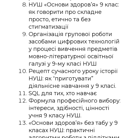
НУШ «Основи здоров’я» 9 клас:
як говорити про складне
просто, етично та без
стигматизації
Організація групової роботи
засобами цифрових технологій
у процесі вивчення предметів
мовно-літературної освітньої
галузі у 9-му класі НУШ
Рецепт сучасного уроку історії
НУШ: як “приготувати”
діяльнісне навчання у 9 класі.
SQL для тих, хто навчає
Формула професійного вибору:
інтереси, здібності, цінності
учня 9 класу НУШ.
«Основи здоров’я» без табу у 9
класах НУШ: практичні
алгоритми роботи з підлітками