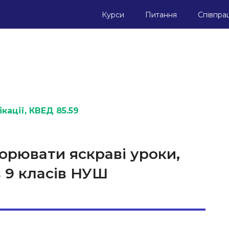
Курси
Питання
Співпра
кації
, КВЕД 85.59
орювати яскраві уроки,
 9 класів НУШ