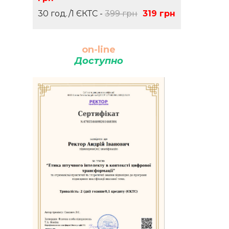
30 год./1 ЄКТС -
399 грн
319 грн
on-line
Доступно