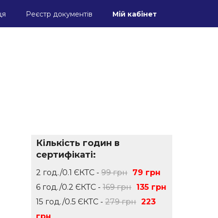
ця
Реєстр документів
Мій кабінет
Кількість годин в
сертифікаті:
2 год./0.1 ЄКТС -
99 грн
79 грн
6 год./0.2 ЄКТС -
169 грн
135 грн
15 год./0.5 ЄКТС -
279 грн
223
грн