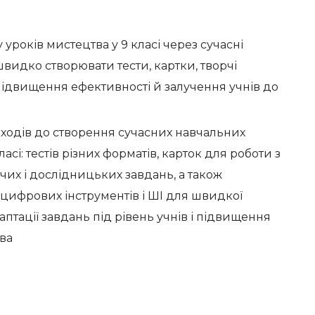
уроків мистецтва у 9 класі через сучасні
швидко створювати тести, картки, творчі
 підвищення ефективності й залучення учнів до
ходів до створення сучасних навчальних
асі: тестів різних форматів, карток для роботи з
их і дослідницьких завдань, а також
 цифрових інструментів і ШІ для швидкої
птації завдань під рівень учнів і підвищення
тва