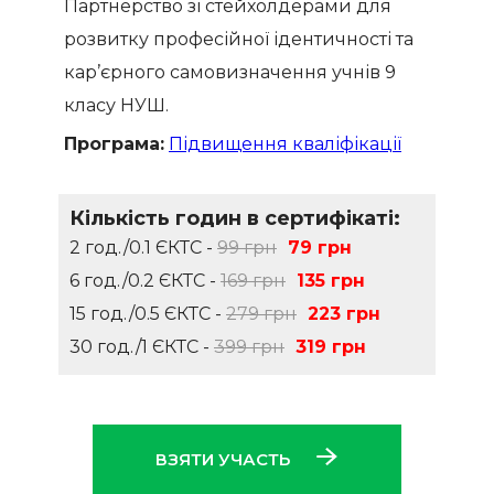
Партнерство зі стейхолдерами для
розвитку професійної ідентичності та
кар’єрного самовизначення учнів 9
класу НУШ.
Програма:
Підвищення кваліфікації
Кількість годин в сертифікаті:
2 год./0.1 ЄКТС -
99 грн
79 грн
6 год./0.2 ЄКТС -
169 грн
135 грн
15 год./0.5 ЄКТС -
279 грн
223 грн
30 год./1 ЄКТС -
399 грн
319 грн
ВЗЯТИ УЧАСТЬ