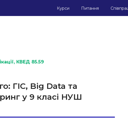
Курси
Питання
Співпра
кації
, КВЕД 85.59
: ГІС, Big Data та
ринг у 9 класі НУШ