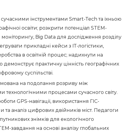
 сучасними інструментами Smart-Tech та їхньою
рафічної освіти; розкрити потенціал STEM-
о моніторингу, Big Data для дослідження розділу
тегрувати прикладні кейси з ІТ-логістики,
робства в освітній процес; надихнути на
о демонструє практичну цінність географічних
ифровому суспільстві.
мована на подолання розриву між
и технологічними процесами сучасного світу.
боти GPS-навігації, використання ГІС-
 та аналіз цифрових двійників міст. Педагоги
утникових знімків для екологічного
TEM-завдання на основі аналізу глобальних