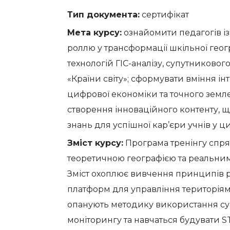
Тип документа:
сертифікат
Мета курсу:
ознайомити педагогів із
роллю у трансформації шкільної геог
технологій ГІС-аналізу, супутниковог
«Країни світу»; сформувати вміння ін
цифрової економіки та точного земле
створення інноваційного контенту, щ
знань для успішної кар’єри учнів у ц
Зміст курсу:
Програма тренінгу спря
теоретичною географією та реальним
Зміст охоплює вивчення принципів ро
платформ для управління територіями
опанують методику використання суп
моніторингу та навчаться будувати S