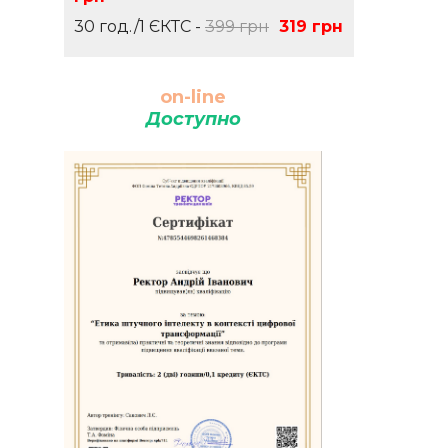
30 год./1 ЄКТС -
399 грн
319 грн
on-line
Доступно