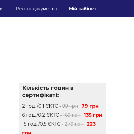
ця
Реєстр документів
Мій кабінет
Кількість годин в
сертифікаті:
2 год./0.1 ЄКТС -
99 грн
79 грн
6 год./0.2 ЄКТС -
169 грн
135 грн
15 год./0.5 ЄКТС -
279 грн
223
грн