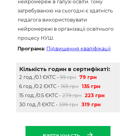
нейромереж в галузі освіти. Тому
затребуваною на сьогодні є здатність
педагога використовувати
нейромережі в організації освітнього
процесу НУШ.
Програма:
Підвищення кваліфікації
Кількість годин в сертифікаті:
2 год./0.1 ЄКТС -
99 грн
79 грн
6 год./0.2 ЄКТС -
169 грн
135 грн
15 год./0.5 ЄКТС -
279 грн
223 грн
30 год./1 ЄКТС -
399 грн
319 грн
ВЗЯТИ УЧАСТЬ