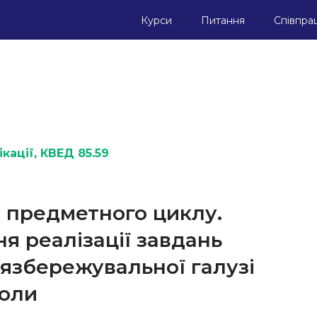
Курси
Питання
Співпра
кації
, КВЕД 85.59
о предметного циклу.
я реалізації завдань
’язбережувальної галузі
коли