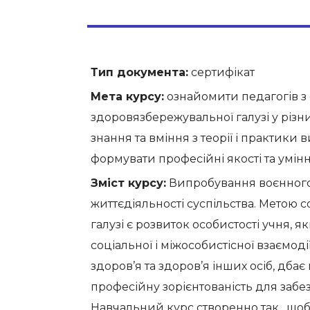
Тип документа:
сертифікат
Мета курсу:
ознайомити педагогів з 
здоровязбережувальної галузі у різн
знання та вміння з теорії і практики
формувати професійні якості та умінн
Зміст курсу:
Випробування воєнного 
життєдіяльності суспільства. Метою с
галузі є розвиток особистості учня,
соціальної і міжособистісної взаємод
здоров’я та здоров’я інших осіб, дба
професійну зорієнтованість для забе
Навчальний курс створенно так , що