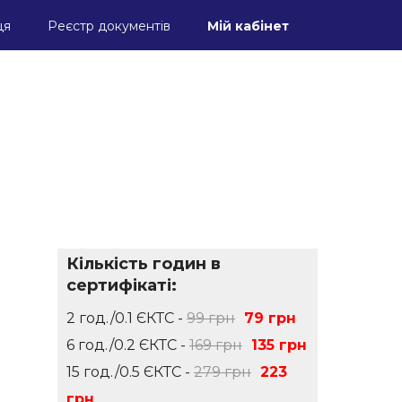
ця
Реєстр документів
Мій кабінет
Кількість годин в
сертифікаті:
2 год./0.1 ЄКТС -
99 грн
79 грн
6 год./0.2 ЄКТС -
169 грн
135 грн
15 год./0.5 ЄКТС -
279 грн
223
грн