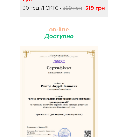
30 год./1 ЄКТС -
399 грн
319 грн
on-line
Доступно