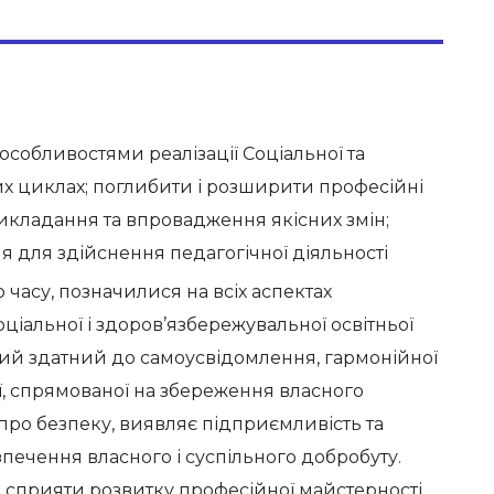
особливостями реалізації Соціальної та
их циклах; поглибити і розширити професійні
 викладання та впровадження якісних змін;
я для здійснення педагогічної діяльності
часу, позначилися на всіх аспектах
оціальної і здоров’язбережувальної освітньої
 який здатний до самоусвідомлення, гармонійної
ії, спрямованої на збереження власного
є про безпеку, виявляє підприємливість та
зпечення власного і суспільного добробуту.
б сприяти розвитку професійної майстерності