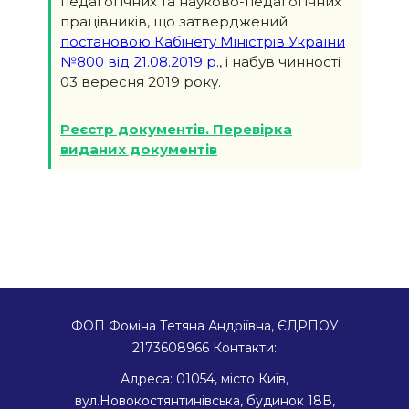
педагогічних та науково-педагогічних
працівників, що затверджений
постановою Кабінету Міністрів України
№800 від 21.08.2019 р.
, і набув чинності
03 вересня 2019 року.
Реєстр документів. Перевірка
виданих документів
ФОП Фоміна Тетяна Андріївна, ЄДРПОУ
2173608966
Контакти:
Адреса:
01054
,
місто Київ
,
вул.Новокостянтинівська, будинок 18В,