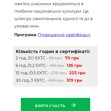
пам’ять учасники занурюються в
глибини національної культури. Це
шлях до самопізнання, єдності та дії в
умовах змін.
Програма:
Підвищення кваліфікації
Кількість годин в сертифікаті:
2 год./0.1 ЄКТС -
99 грн
79 грн
6 год./0.2 ЄКТС -
169 грн
135 грн
15 год./0.5 ЄКТС -
279 грн
223 грн
30 год./1 ЄКТС -
399 грн
319 грн
ВЗЯТИ УЧАСТЬ