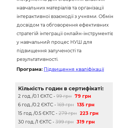
навчальних матеріалів та організації
інтерактивної взаємодії з учнями. Обмін
досвідом та обговорення ефективних
стратегій інтеграції онлайн-інструментів
у навчальний процес НУШ для
підвищення залученості та
результативності.
Програма:
Підвищення кваліфікації
Кількість годин в сертифікаті:
2 год./0.1 ЄКТС -
99 грн
79 грн
6 год./0.2 ЄКТС -
169 грн
135 грн
15 год./0.5 ЄКТС -
279 грн
223 грн
30 год./1 ЄКТС -
399 грн
319 грн