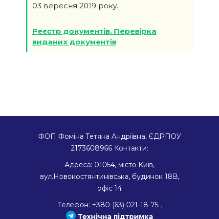
03 вересня 2019 року.
Реєстр документів. Перевірка
виданих документів
ФОП Фоміна Тетяна Андріївна, ЄДРПОУ
2173608966
Контакти:
Адреса:
01054
,
місто Київ
,
вул.Новокостянтинівська, будинок 18В,
офіс 14
Телефон:
+380 (63) 021-18-75
,
Технічна підтримка