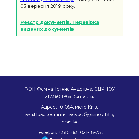
03 вересня 2019 року.
Реєстр документів. Перевірка
виданих документів
ФОП Фоміна Тетяна Андріївна, ЄДРПОУ
2173608966
Контакти:
Адреса:
01054
,
місто Київ
,
вул.Новокостянтинівська, будинок 18В,
офіс 14
Телефон:
+380 (63) 021-18-75
,