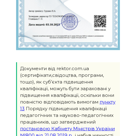
Документи від rektor.com.ua
(сертифікати,свідоцтва, програми,
тощо), як суб’єкта підвищення
кваліфікації, можуть бути зараховані у
підвищення кваліфікації, оскільки вони
повністю відповідають вимогам
пункту
13
Порядку підвищення кваліфікації
педагогічних та науково-педагогічних
працівників, що затверджений
постановою Кабінету Міністрів України
№800 від 21.08.2019 р.
, і набув чинності