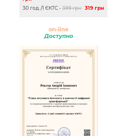
30 год./1 ЄКТС -
399 грн
319 грн
on-line
Доступно