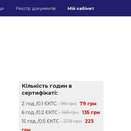
ця
Реєстр документів
Мій кабінет
Кількість годин в
сертифікаті:
2 год./0.1 ЄКТС -
99 грн
79 грн
6 год./0.2 ЄКТС -
169 грн
135 грн
15 год./0.5 ЄКТС -
279 грн
223
грн