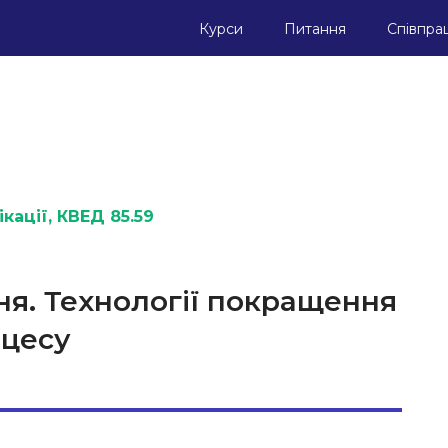
Курси
Питання
Співпра
кації
, КВЕД 85.59
я. Технології покращення
оцесу