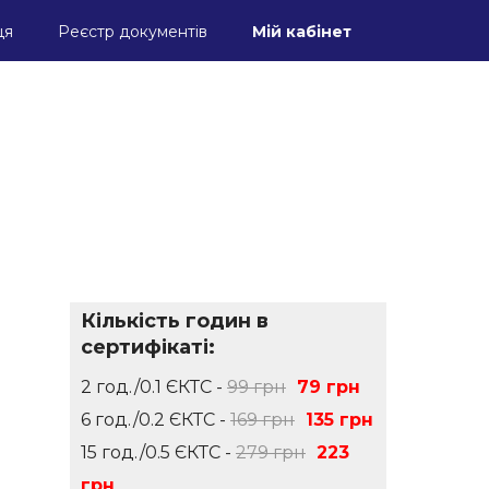
ця
Реєстр документів
Мій кабінет
Кількість годин в
сертифікаті:
2 год./0.1 ЄКТС -
99 грн
79 грн
6 год./0.2 ЄКТС -
169 грн
135 грн
15 год./0.5 ЄКТС -
279 грн
223
грн