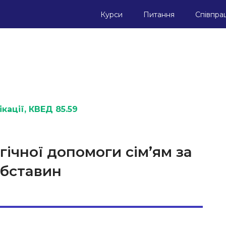
Курси
Питання
Співпра
кації
, КВЕД 85.59
ічної допомоги сім’ям за
обставин