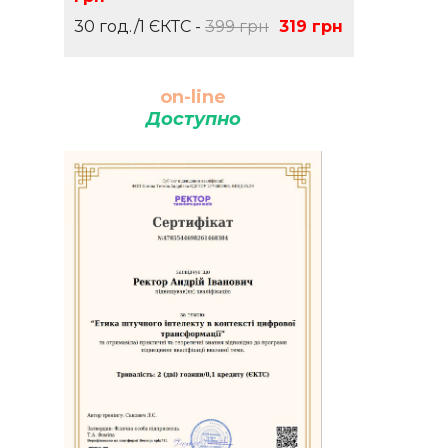
30 год./1 ЄКТС -
399 грн
319 грн
on-line
Доступно