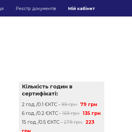
ця
Реєстр документів
Мій кабінет
Кількість годин в
сертифікаті:
2 год./0.1 ЄКТС -
99 грн
79 грн
6 год./0.2 ЄКТС -
169 грн
135 грн
15 год./0.5 ЄКТС -
279 грн
223
грн