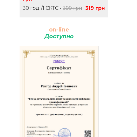
30 год./1 ЄКТС -
399 грн
319 грн
on-line
Доступно