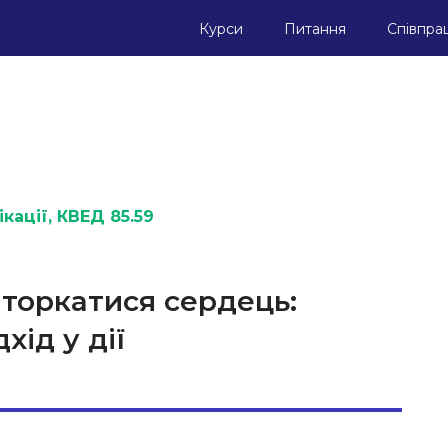
Курси
Питання
Співпра
кації
, КВЕД 85.59
 торкатися сердець:
хід у дії