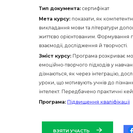
Тип документа:
сертифікат
Мета курсу:
показати, як компетентн
викладання мови та літератури допо
життєво орієнтованим. Формування п
взаємодії, дослідження й творчості.
Зміст курсу:
Програма розкриває мо
емоційно-творчого підходів у навчанн
дізнаються, як через інтеграцію, дос
уроки, що мотивують учнів до пізнан
інтелект. Передбачено практичні кей
Програма:
Підвищення кваліфікації
ВЗЯТИ УЧАСТЬ