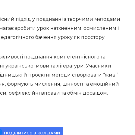
існий підхід у поєднанні з творчими методами
магає зробити урок натхненним, осмисленим і
едагогічного бачення уроку як простору
жливості поєднання компетентнісного та
і української мови та літератури. Учасники
лідницькі й проєктні методи створювати “живі”
ня, формують мислення, цінності та емоційний
си, рефлексійні вправи та обмін досвідом.
ПОДІЛИТИСЬ З КОЛЕГАМИ