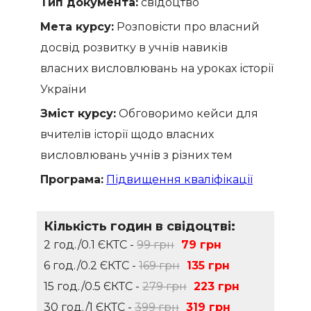
Тип документа:
свідоцтво
Мета курсу:
Розповісти про власний
досвід розвитку в учнів навиків
власних висловлювань на уроках історії
України
Зміст курсу:
Обговоримо кейси для
вчителів історії щодо власних
висловлювань учнів з різних тем
Програма:
Підвищення кваліфікації
Кількість годин в свідоцтві:
2 год./0.1 ЄКТС -
99 грн
79 грн
6 год./0.2 ЄКТС -
169 грн
135 грн
15 год./0.5 ЄКТС -
279 грн
223 грн
30 год./1 ЄКТС -
399 грн
319 грн