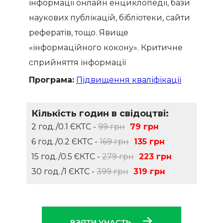
інформації онлайн енциклопедії, бази
наукових публікацій, бібліотеки, сайти
рефератів, тощо. Явище
«інформаційного кокону». Критичне
сприйняття інформації
Програма:
Підвищення кваліфікації
Кількість годин в свідоцтві:
2 год./0.1 ЄКТС -
99 грн
79 грн
6 год./0.2 ЄКТС -
169 грн
135 грн
15 год./0.5 ЄКТС -
279 грн
223 грн
30 год./1 ЄКТС -
399 грн
319 грн
ВЗЯТИ УЧАСТЬ