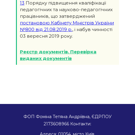
13
Порядку підвищення кваліфікації
педагогічних та науково-педагогічних
працівників, що затверджений
постановою Кабінету Міністрів України
№800 від 21.08.2019 р.
, і набув чинності
03 вересня 2019 року.
Реєстр документів. Перевірка
виданих документів
ФОП Фоміна Тетяна Андріївна, ЄДРПОУ
2173608966
Контакти:
Адреса:
01054
,
місто Київ
,