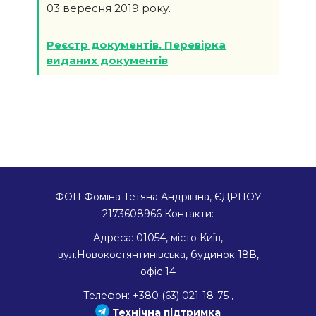
03 вересня 2019 року.
Реєстр документів. Перевірка
виданих документів
ФОП Фоміна Тетяна Андріївна, ЄДРПОУ
2173608966
Контакти:
Адреса:
01054
,
місто Київ
,
вул.Новокостянтинівська, будинок 18В,
офіс 14
Телефон:
+380 (63) 021-18-75
,
Технічна підтримка