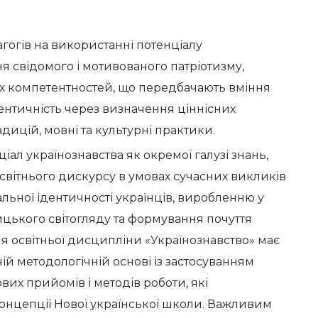
агогів на використанні потенціалу
я свідомого і мотивованого патріотизму,
х компетентностей, що передбачають вміння
дентичність через визначення ціннісних
традицій, мовні та культурні практики.
ал українознавства як окремої галузі знань,
освітнього дискурсу в умовах сучасних викликів
льної ідентичності українців, виробленню у
ицького світогляду та формування почуття
я освітньої дисципліни «Українознавство» має
ій методологічній основі із застосуванням
ових прийомів і методів роботи, які
 Концепції Нової української школи. Важливим