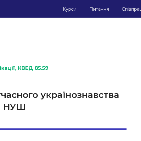
Курси
Питання
Співпра
кації
, КВЕД 85.59
учасного українознавства
ії НУШ