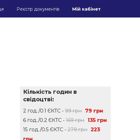
ця
Реєстр документів
Мій кабінет
Кількість годин в
свідоцтві:
2 год./0.1 ЄКТС -
99 грн
79 грн
6 год./0.2 ЄКТС -
169 грн
135 грн
15 год./0.5 ЄКТС -
279 грн
223
грн