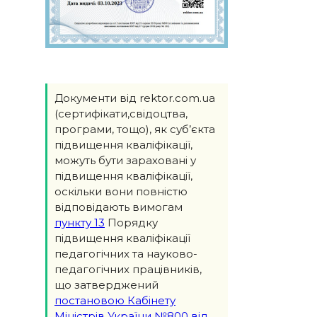
Документи від rektor.com.ua
(сертифікати,свідоцтва,
програми, тощо), як суб’єкта
підвищення кваліфікації,
можуть бути зараховані у
підвищення кваліфікації,
оскільки вони повністю
відповідають вимогам
пункту 13
Порядку
підвищення кваліфікації
педагогічних та науково-
педагогічних працівників,
що затверджений
постановою Кабінету
Міністрів України №800 від