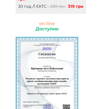
30 год./1 ЄКТС -
399 грн
319 грн
on-line
Доступно