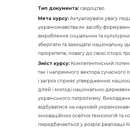
Тип документа:
свідоцтво
Мета курсу:
Актуалізувати увагу пед
українознавства як засобу формуванн
вироблення соціальних та культурни
зберігати та захищати національну і
пріоритетів, повагу до своєї історії, 
Зміст курсу:
Компетентнісний потенці
так і напрямного вектора сучасного 
і загроз сприяє утвердженню націона
дітей і молоді національно-державн
українського патріотизму. Викладанн
відбуватися на науковій українознавч
інноваційних освітніх технологій та н
передбачаються у розрізі реалізації