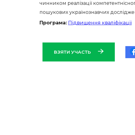
чинником реалізації компетентнісног
пошукових українознавчих дослідже
Програма:
Підвищення кваліфікації
ВЗЯТИ УЧАСТЬ