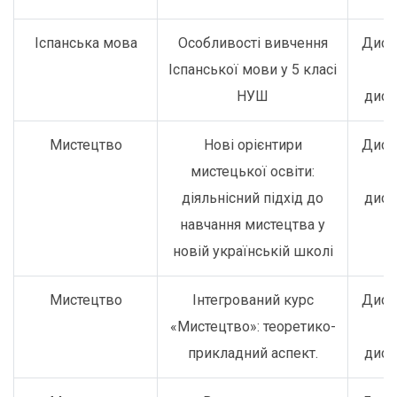
Іспанська мова
Особливості вивчення
Дист
Іспанської мови у 5 класі
о
НУШ
дист
Мистецтво
Нові орієнтири
Дист
мистецької освіти:
о
діяльнісний підхід до
дист
навчання мистецтва у
новій українській школі
Мистецтво
Інтегрований курс
Дист
«Мистецтво»: теоретико-
о
прикладний аспект.
дист