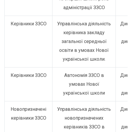
адміністрації ЗЗСО
Керівники ЗЗСО
Управлінська діяльність
Дист
керівника закладу
о
загальної середньої
дист
освіти в умовах Нової
української школи.
Керівники ЗЗСО
Автономія ЗЗСО в
Дист
умовах Нової
о
української школи
дист
Новопризначені
Управлінська діяльність
Дист
керівники ЗЗСО
новопризначених
о
керівників ЗЗСО в
дист