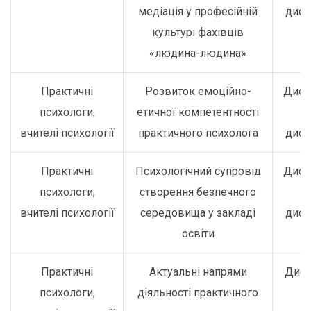
медіація у професійній
дист
культурі фахівців
«людина-людина»
Практичні
Розвиток емоційно-
Дист
психологи,
етичної компетентності
о
вчителі психології
практичного психолога
дист
Практичні
Психологічний супровід
Дист
психологи,
створення безпечного
о
вчителі психології
середовища у закладі
дист
освіти
Практичні
Актуальні напрями
Дист
психологи,
діяльності практичного