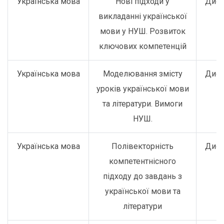
Українська мова
Нові підходи у
Дист
викладанні української
мови у НУШ. Розвиток
ключових компетенцій
Українська мова
Моделювання змісту
Дист
уроків української мови
та літератури. Вимоги
НУШ.
Українська мова
Полівекторність
Дист
компетентнісного
підходу до завдань з
української мови та
літератури