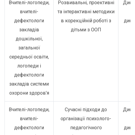
Вчителі-логопеди,
Розвивальні, проективні
Дист
вчителі-
та інтерактивні методики
о
дефектологи
в корекційній роботі з
дист
закладів
дітьми з ООП
дошкільної,
загальної
середньої освіти,
логопеди і
дефектологи
закладів системи
охорони здоров’я
Вчителі-логопеди,
Сучасні підходи до
Дист
вчителі-
організації психолого-
о
дефектологи
педагогічного
дист