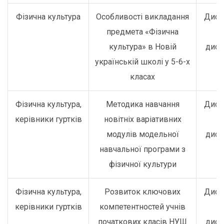
Фізична культура
Особливості викладання
Дист
предмета «Фізична
о
культура» в Новій
дист
українській школі у 5-6-х
класах
Фізична культура,
Методика навчання
Дист
керівники гуртків
новітніх варіативних
о
модулів модельної
дист
навчальної програми з
фізичної культури
Фізична культура,
Розвиток ключових
Дист
керівники гуртків
компетентностей учнів
о
початкових класів НУШ
дист