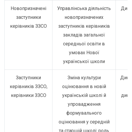
Новопризначені
Управлінська діяльність
Дист
заступники
новопризначених
керівників ЗЗСО
заступників керівників
закладів загальної
середньої освіти в
умовах Нової
української школи
Заступники
Зміна культури
Дист
керівників ЗЗСО,
оцінювання в новій
о
керівники ЗЗСО
українській школі й
дист
упровадження
формувального
оцінювання у середній
та старшій школі: роль