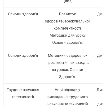
цикл)
Основи здоров’я
Розвиток
Дист
здоров’язбережувальної
компетентності.
Методики для уроку
Основи здоров’я.
Основи здоров’я
Методики оздоровчо-
Дист
профілактичних заходів
на уроках Основи
Здоров’я.
Трудове навчання
Нові підходи у
Дист
та технології
викладання трудового
о
навчання та технологій
дист