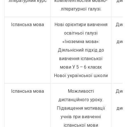
літературний курс
компетентностей мовно-
дист
літературної галузі.
Іспанська мова
Нові орієнтири вивчення
Дист
освітньої галузі
о
«Іноземна мова»:
дист
Діяльнісний підхід до
вивчення іспанської
мови У 5 – 6 класах
Нової української школи
Іспанська мова
Можливості
Дист
дистанційного уроку.
о
Підвищення мотивації
дист
учнів при вивченні
іспанської мови