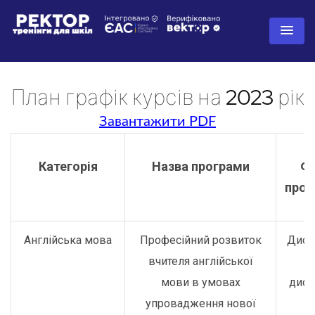
План графік курсів на 2023 рік
Завантажити PDF
Категорія
Назва програми
Ф
пров
Англійська мова
Професійний розвиток
Дист
вчителя англійської
о
мови в умовах
дист
упровадження нової