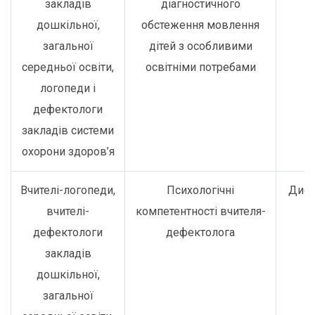
закладів
діагностичного
дошкільної,
обстеження мовлення
загальної
дітей з особливими
середньої освіти,
освітніми потребами
логопеди і
дефектологи
закладів системи
охорони здоров’я
Вчителі-логопеди,
Психологічні
Дист
вчителі-
компетентності вчителя-
дефектологи
дефектолога
закладів
дошкільної,
загальної