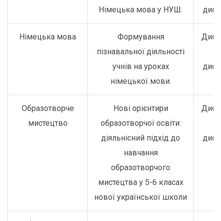
Німецька мова у НУШ.
дист
Німецька мова
Формування
Дист
пізнавальної діяльності
о
учнів на уроках
дист
німецької мови.
Образотворче
Нові орієнтири
Дист
мистецтво
образотворчої освіти:
о
діяльнісний підхід до
дист
навчання
образотворчого
мистецтва у 5-6 класах
нової української школи