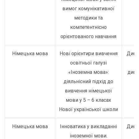
вимог комунікативної
методики та
компетентнісно
орієнтованого навчання
Німецька мова
Нові орієнтири вивчення
Дист
освітньої галузі
о
«Іноземна мова»:
дист
діяльнісний підхід до
вивчення німецької
мови у 5 – 6 класах
Нової української школи
Німецька мова
Інноватика у викладанні
Дист
іноземної мови.
о