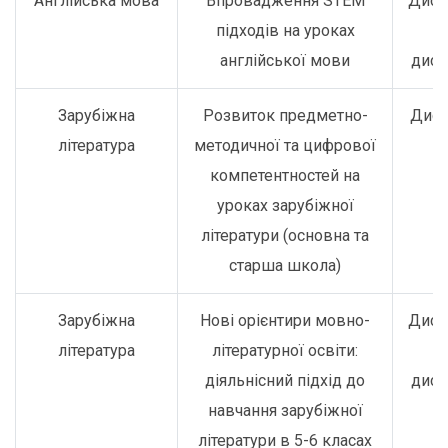
Англійська мова
Впровадження STEM
Дист
підходів на уроках
о
англійської мови
дист
Зарубіжна
Розвиток предметно-
Дист
література
методичної та цифрової
компетентностей на
уроках зарубіжної
літератури (основна та
старша школа)
Зарубіжна
Нові орієнтири мовно-
Дист
література
літературної освіти:
о
діяльнісний підхід до
дист
навчання зарубіжної
літератури в 5-6 класах