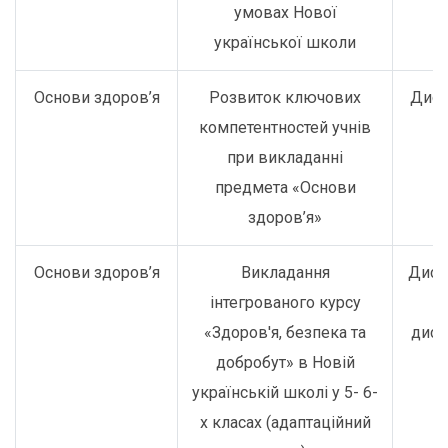
умовах Нової
української школи
Основи здоров’я
Розвиток ключових
Дист
компетентностей учнів
при викладанні
предмета «Основи
здоров’я»
Основи здоров’я
Викладання
Дист
інтегрованого курсу
о
«Здоров'я, безпека та
дист
добробут» в Новій
українській школі у 5- 6-
х класах (адаптаційний