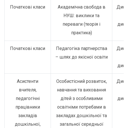
Початкові класи
Академічна свобода в
Дист
НУШ: виклики та
о
переваги (теорія і
дист
практика)
Початкові класи
Педагогіка партнерства
Дист
– шлях до якісної освіти
о
дист
Асистенти
Особистісний розвиток,
Дист
вчителя,
навчання та виховання
о
педагогічні
дітей з особливими
дист
працівники
освітніми потребами в
закладів
закладах дошкільної та
дошкільної,
загальної середньої