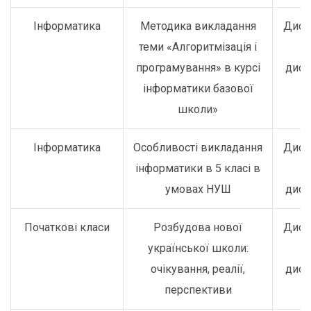
Інформатика
Методика викладання
Дист
теми «Алгоритмізація і
о
програмування» в курсі
дист
інформатики базової
школи»
Інформатика
Особливості викладання
Дист
інформатики в 5 класі в
о
умовах НУШ
дист
Початкові класи
Розбудова нової
Дист
української школи:
о
очікування, реалії,
дист
перспективи