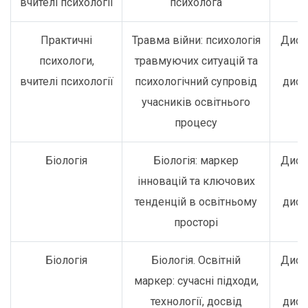
вчителі психології
психолога
Практичні
Травма війни: психологія
Дист
психологи,
травмуючих ситуацій та
о
вчителі психології
психологічний супровід
дист
учасників освітнього
процесу
Біологія
Біологія: маркер
Дист
інновацій та ключових
о
тенденцій в освітньому
дист
просторі
Біологія
Біологія. Освітній
Дист
маркер: сучасні підходи,
о
технології, досвід
дист