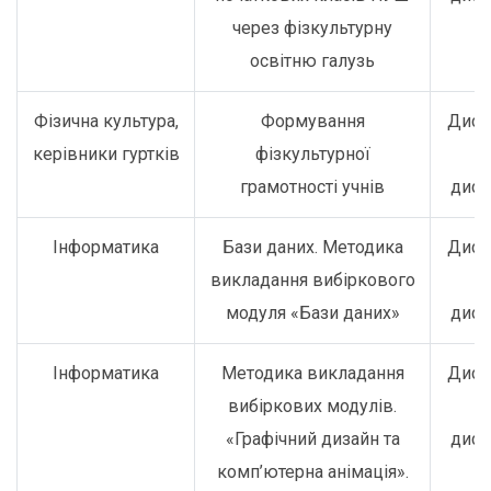
через фізкультурну
освітню галузь
Фізична культура,
Формування
Дист
керівники гуртків
фізкультурної
о
грамотності учнів
дист
Інформатика
Бази даних. Методика
Дист
викладання вибіркового
о
модуля «Бази даних»
дист
Інформатика
Методика викладання
Дист
вибіркових модулів.
о
«Графічний дизайн та
дист
комп’ютерна анімація».