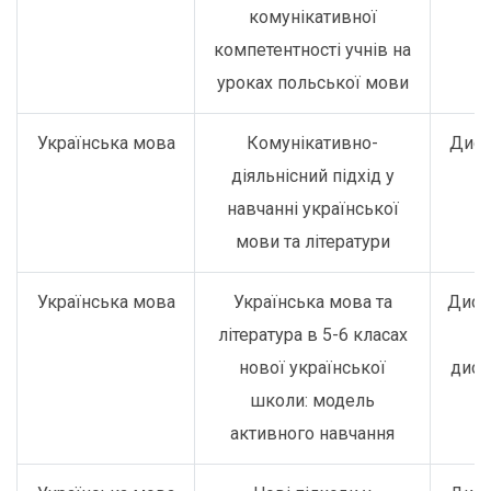
комунікативної
компетентності учнів на
уроках польської мови
Українська мова
Комунікативно-
Дист
діяльнісний підхід у
навчанні української
мови та літератури
Українська мова
Українська мова та
Дист
література в 5-6 класах
о
нової української
дист
школи: модель
активного навчання