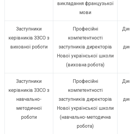
викладання французької
мови
Заступники
Професійні
Дист
керівників ЗЗСО з
компетентності
о
виховної роботи
заступників директорів
дист
Нової української школи
(виховна робота)
Заступники
Професійні
Дист
керівників ЗЗСО з
компетентності
о
навчально-
заступників директорів
дист
методичної
Нової української школи
роботи
(навчально-методична
робота)