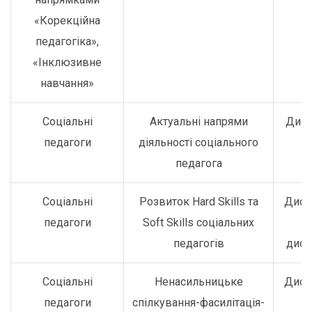
«Корекційна
педагогіка»,
«Інклюзивне
навчання»
Соціальні
Актуальні напрями
Дист
педагоги
діяльності соціального
педагога
Соціальні
Розвиток Hard Skills та
Дист
педагоги
Soft Skills соціальних
о
педагогів
дист
Соціальні
Ненасильницьке
Дист
педагоги
спілкування-фасилітація-
о