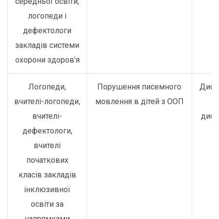
середньої освіти,
логопеди і
дефектологи
закладів системи
охорони здоров’я
Логопеди,
Порушення писемного
Дист
вчителі-логопеди,
мовлення в дітей з ООП
о
вчителі-
дист
дефектологи,
вчителі
початкових
класів закладів
інклюзивної
освіти за
напрямками