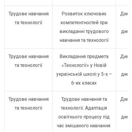
Трудове навчання
Розвиток ключових
Дист
та технології
компетентностей при
о
викладанні трудового
дист
навчання та технології
Трудове навчання
Викладання предмета
Дист
та технології
«Технології» у Новій
о
українській школі у 5-х –
дист
6-их класах
Трудове навчання
Трудове навчання та
Дист
та технології
технології. Адаптація
о
освітнього процесу під
дист
час змішаного навчання.