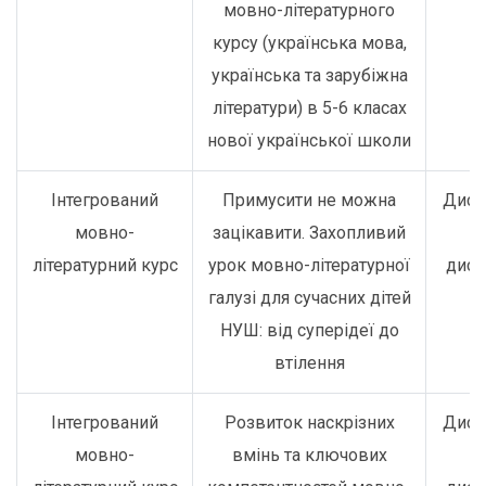
мовно-літературного
курсу (українська мова,
українська та зарубіжна
літератури) в 5-6 класах
нової української школи
Інтегрований
Примусити не можна
Дист
мовно-
зацікавити. Захопливий
о
літературний курс
урок мовно-літературної
дист
галузі для сучасних дітей
НУШ: від суперідеї до
втілення
Інтегрований
Розвиток наскрізних
Дист
мовно-
вмінь та ключових
о