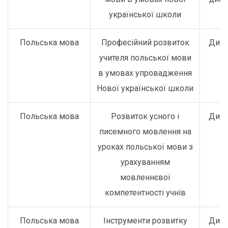
української школи
Польська мова
Професійний розвиток
Дист
учителя польської мови
в умовах упровадження
Нової української школи
Польська мова
Розвиток усного і
Дист
писемного мовлення на
уроках польської мови з
урахуванням
мовленнєвої
компетентності учнів
Польська мова
Інструменти розвитку
Дист