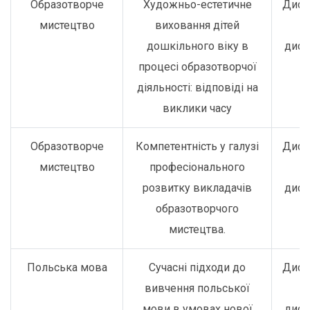
Образотворче
Художньо-естетичне
Дист
мистецтво
виховання дітей
о
дошкільного віку в
дист
процесі образотворчої
діяльності: відповіді на
виклики часу
Образотворче
Компетентність у галузі
Дист
мистецтво
професіонального
о
розвитку викладачів
дист
образотворчого
мистецтва.
Польська мова
Сучасні підходи до
Дист
вивчення польської
о
мови в умовах нової
дист