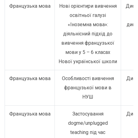
Французька мова
Нові орієнтири вивчення
Дист
освітньої галузі
о
«Іноземна мова»:
дист
діяльнісний підхід до
вивчення французької
мови у 5 – 6 класах
Нової української школи
Французька мова
Особливості вивчення
Дист
французької мови в
НУШ
Французька мова
Застосування
Дист
dogme/unplugged
teaching під час