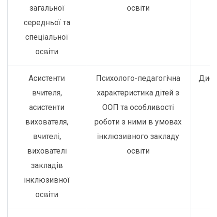
загальної
освіти
середньої та
спеціальної
освіти
Асистенти
Психолого-педагогічна
Дист
вчителя,
характеристика дітей з
асистенти
ООП та особливості
вихователя,
роботи з ними в умовах
вчителі,
інклюзивного закладу
вихователі
освіти
закладів
інклюзивної
освіти