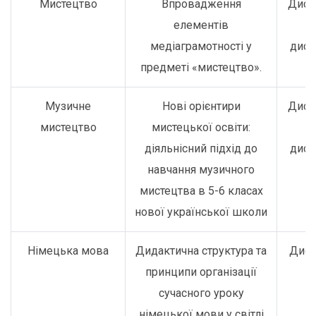
Мистецтво
Впровадження
Дист
елементів
о
медіаграмотності у
дист
предметі «мистецтво».
Музичне
Нові орієнтири
Дист
мистецтво
мистецької освіти:
о
діяльнісний підхід до
дист
навчання музичного
мистецтва в 5-6 класах
нової української школи
Німецька мова
Дидактична структура та
Дист
принципи організації
сучасного уроку
німецької мови у світлі