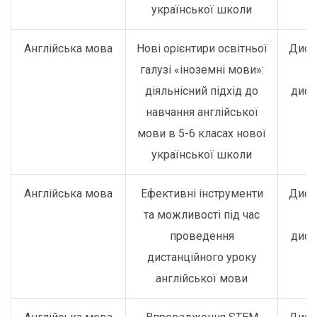
української школи
Англійська мова
Нові орієнтири освітньої
Дист
галузі «іноземні мови»:
о
діяльнісний підхід до
дист
навчання англійської
мови в 5-6 класах нової
української школи
Англійська мова
Ефективні інструменти
Дист
та можливості під час
о
проведення
дист
дистанційного уроку
англійської мови