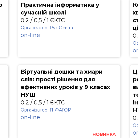
о
Практична інформатика у
К
сучасній школі
х
0,2 / 0,5 / 1 ЄКТС
с
ц
Організатор: Рух Освіта
on-line
0,
Ор
o
Віртуальні дошки та хмари
Ц
слів: прості рішення для
р
ефективних уроків у 9 класах
в
НУШ
т
0,2 / 0,5 / 1 ЄКТС
і
Н
Організатор: ПІФАГОР
on-line
0,
Ор
o
НОВИНКА