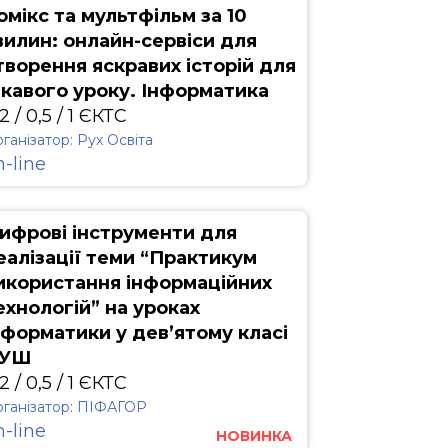
омікс та мультфільм за 10
вилин: онлайн-сервіси для
творення яскравих історій для
ікавого уроку. Інформатика
2 / 0,5 / 1 ЄКТС
ганізатор: Рух Освіта
n-line
ифрові інструменти для
еалізації теми “Практикум
икористання інформаційних
ехнологій” на уроках
нформатики у дев’ятому класі
УШ
2 / 0,5 / 1 ЄКТС
ганізатор: ПІФАГОР
n-line
НОВИНКА