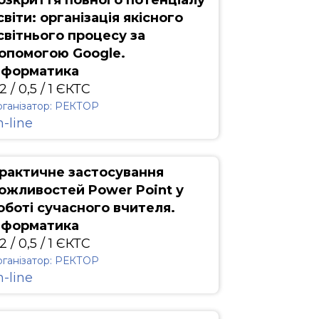
озкриття повного потенціалу
світи: організація якісного
світнього процесу за
опомогою Google.
нформатика
2 / 0,5 / 1 ЄКТС
ганізатор: РЕКТОР
n-line
рактичне застосування
ожливостей Power Point у
оботі сучасного вчителя.
нформатика
2 / 0,5 / 1 ЄКТС
ганізатор: РЕКТОР
n-line