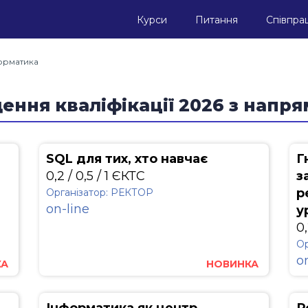
Курси
Питання
Співпра
орматика
ення кваліфікації 2026 з напр
SQL для тих, хто навчає
Г
0,2 / 0,5 / 1 ЄКТС
з
р
Організатор: РЕКТОР
on-line
у
0,
Ор
o
КА
НОВИНКА