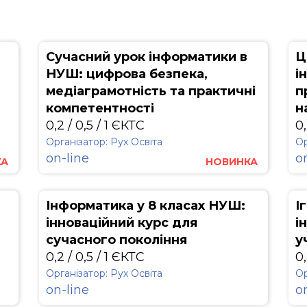
Сучасний урок інформатики в
Ц
НУШ: цифрова безпека,
і
медіаграмотність та практичні
п
компетентності
н
0,2 / 0,5 / 1 ЄКТС
0,
Організатор: Рух Освіта
Ор
on-line
o
КА
НОВИНКА
Інформатика у 8 класах НУШ:
І
інноваційний курс для
і
сучасного покоління
у
0,2 / 0,5 / 1 ЄКТС
0,
Організатор: Рух Освіта
Ор
on-line
o