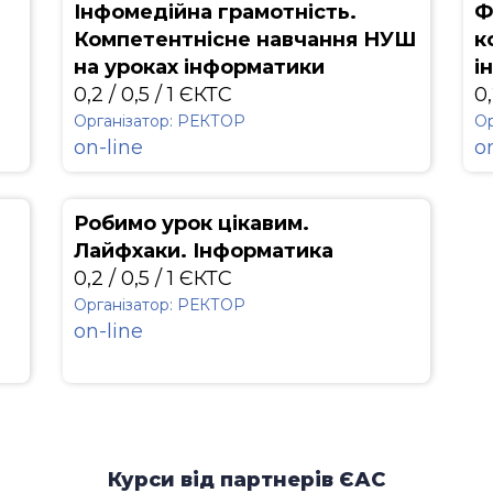
Інфомедійна грамотність.
Ф
Компетентнісне навчання НУШ
к
на уроках інформатики
і
0,2 / 0,5 / 1 ЄКТС
0,
Організатор: РЕКТОР
Ор
on-line
o
Робимо урок цікавим.
Лайфхаки. Інформатика
0,2 / 0,5 / 1 ЄКТС
Організатор: РЕКТОР
on-line
Курси від партнерів ЄАС