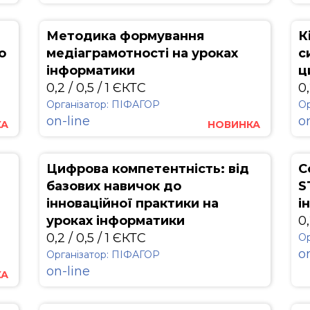
Методика формування
К
о
медіаграмотності на уроках
с
інформатики
ц
0,2 / 0,5 / 1 ЄКТС
0,
Організатор: ПІФАГОР
Ор
on-line
o
КА
НОВИНКА
Цифрова компетентність: від
C
базових навичок до
S
інноваційної практики на
і
уроках інформатики
0,
0,2 / 0,5 / 1 ЄКТС
Ор
o
Організатор: ПІФАГОР
on-line
КА