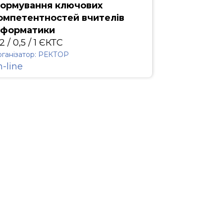
ормування ключових
омпетентностей вчителів
нформатики
2 / 0,5 / 1 ЄКТС
ганізатор: РЕКТОР
n-line