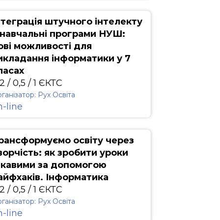
нтеграція штучного інтелекту
 навчальні програми НУШ:
ові можливості для
икладання інформатики у 7
ласах
2 / 0,5 / 1 ЄКТС
ганізатор: Рух Освіта
n-line
рансформуємо освіту через
ворчість: як зробити уроки
ікавими за допомогою
айфхаків. Інформатика
2 / 0,5 / 1 ЄКТС
ганізатор: Рух Освіта
n-line