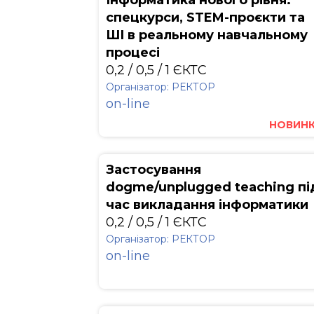
Інформатика нового рівня:
спецкурси, STEM-проєкти та
ШІ в реальному навчальному
процесі
0,2 / 0,5 / 1 ЄКТС
Організатор: РЕКТОР
on-line
НОВИН
Застосування
dogme/unplugged teaching пі
час викладання інформатики
0,2 / 0,5 / 1 ЄКТС
Організатор: РЕКТОР
on-line