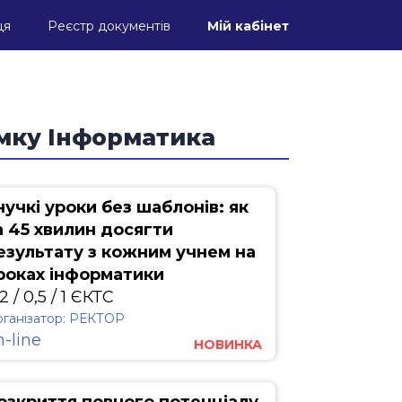
ця
Реєстр документів
Мій кабінет
ямку Інформатика
нучкі уроки без шаблонів: як
а 45 хвилин досягти
езультату з кожним учнем на
роках інформатики
2 / 0,5 / 1 ЄКТС
ганізатор: РЕКТОР
n-line
НОВИНКА