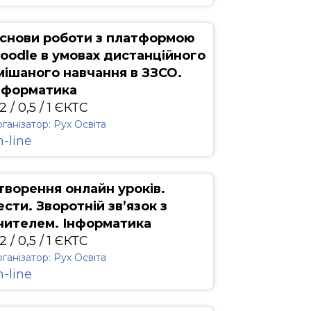
снови роботи з платформою
oodle в умовах дистанційного
мішаного навчання в ЗЗСО.
нформатика
2 / 0,5 / 1 ЄКТС
ганізатор: Рух Освіта
n-line
творення онлайн уроків.
ести. Зворотній зв’язок з
чителем. Інформатика
2 / 0,5 / 1 ЄКТС
ганізатор: Рух Освіта
n-line