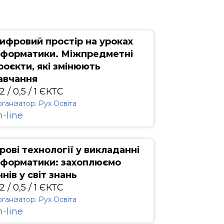
ифровий простір на уроках
нформатики. Міжпредметні
роєкти, які змінюють
авчання
2 / 0,5 / 1 ЄКТС
ганізатор: Рух Освіта
n-line
грові технології у викладанні
нформатики: захоплюємо
чнів у світ знань
2 / 0,5 / 1 ЄКТС
ганізатор: Рух Освіта
n-line