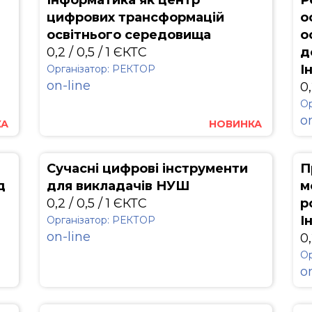
Інформатика як центр
Р
цифрових трансформацій
о
освітнього середовища
о
0,2 / 0,5 / 1 ЄКТС
д
І
Організатор: РЕКТОР
on-line
0,
Ор
o
КА
НОВИНКА
Сучасні цифрові інструменти
П
д
для викладачів НУШ
м
0,2 / 0,5 / 1 ЄКТС
р
І
Організатор: РЕКТОР
on-line
0,
Ор
o