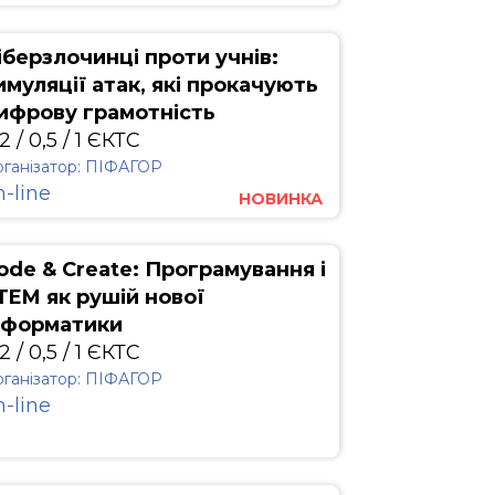
іберзлочинці проти учнів:
имуляції атак, які прокачують
ифрову грамотність
2 / 0,5 / 1 ЄКТС
ганізатор: ПІФАГОР
n-line
НОВИНКА
ode & Create: Програмування і
TEM як рушій нової
нформатики
2 / 0,5 / 1 ЄКТС
ганізатор: ПІФАГОР
n-line