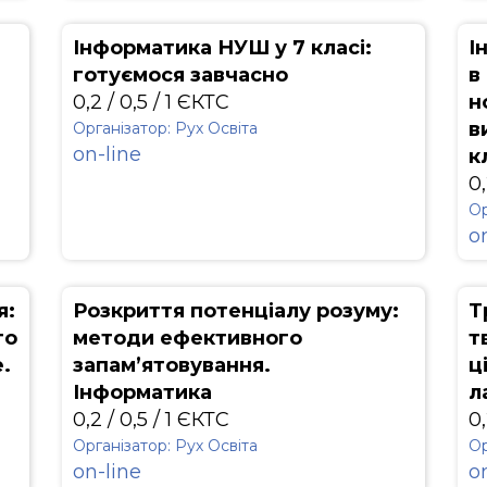
Інформатика НУШ у 7 класі:
І
готуємося завчасно
в
0,2 / 0,5 / 1 ЄКТС
н
в
Організатор: Рух Освіта
on-line
к
0,
Ор
o
я:
Розкриття потенціалу розуму:
Т
го
методи ефективного
т
.
запам’ятовування.
ц
Інформатика
л
0,2 / 0,5 / 1 ЄКТС
0,
Організатор: Рух Освіта
Ор
on-line
o