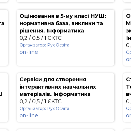
Оцінювання в 5-му класі НУШ:
О
та
нормативна база, виклики та
M
рішення. Інформатика
з
0,2 / 0,5 / 1 ЄКТС
І
0,
Організатор: Рух Освіта
on-line
Ор
o
Сервіси для створення
С
інтерактивних навчальних
Т
Ш
матеріалів. Інформатика
в
0,2 / 0,5 / 1 ЄКТС
0,
Організатор: Рух Освіта
Ор
on-line
o